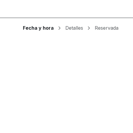
rvicios
Sitios de Interés
Clientes
Tienda
Blog
Empleo
Fecha y hora
Detalles
Reservada