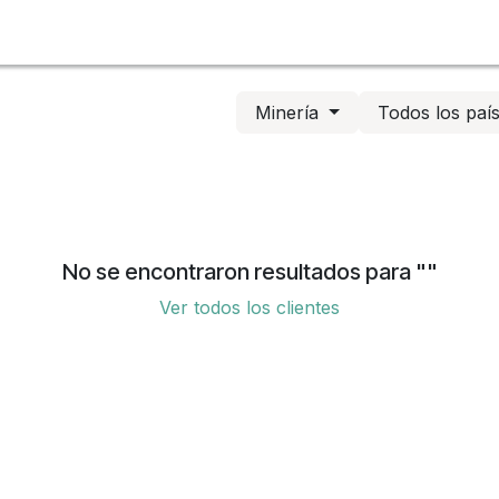
rvicios
Sitios de Interés
Clientes
Tienda
Blog
Empleo
Minería
Todos los paí
No se encontraron resultados para "
"
Ver todos los clientes