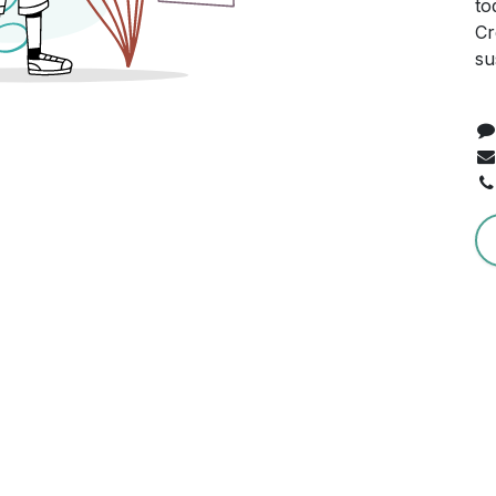
to
Cr
su