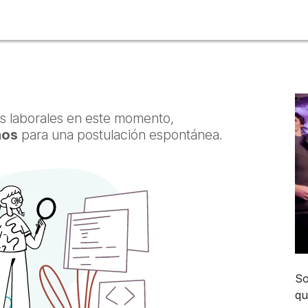
rvicios
Sitios de Interés
Clientes
Tienda
Blog
Empleo
s laborales en este momento,
nos
para una postulación espontánea.
So
qu